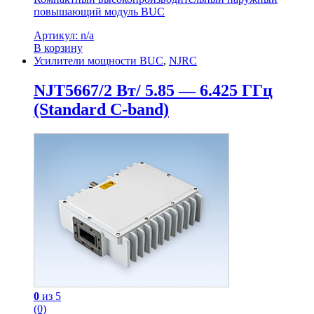
повышающий модуль BUC
Артикул: n/a
В корзину
Усилители мощности BUC
,
NJRC
NJT5667/2 Вт/ 5.85 — 6.425 ГГц
(Standard C-band)
0
из 5
(0)