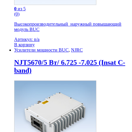
0
из 5
(0)
Высокопроизводительный наружный повышающий
модуль BUC
Артикул: n/a
В корзину
Усилители мощности BUC
,
NJRC
NJT5670/5 Вт/ 6.725 -7.025 (Insat C-
band)