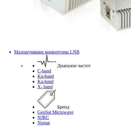
Малошумящие конверторы LNB
Диапазон частот
C-band
Ku-band
Ka-band
X- band
Бренд
GeoSat Microwave
NJRC
Norsat