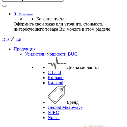
0
Мой заказ
Корзина пуста.
Оформить свой заказ или уточнить стоимость
интересующего товара Вы можете в этом разделе
Rus
En
Продукция
Усилители мощности BUC
Диапазон частот
C-band
Ku-band
Ka-band
Бренд
GeoSat Microwave
NJRC
Norsat