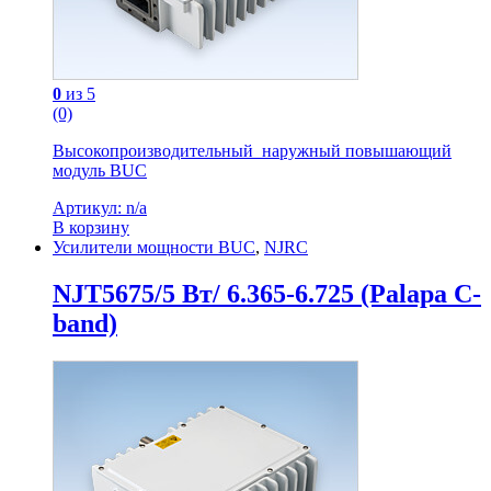
0
из 5
(0)
Высокопроизводительный наружный повышающий
модуль BUC
Артикул: n/a
В корзину
Усилители мощности BUC
,
NJRC
NJT5675/5 Вт/ 6.365-6.725 (Palapa C-
band)