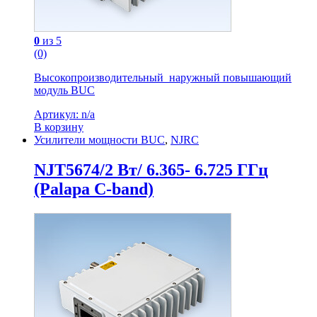
0
из 5
(0)
Высокопроизводительный наружный повышающий
модуль BUC
Артикул: n/a
В корзину
Усилители мощности BUC
,
NJRC
NJT5674/2 Вт/ 6.365- 6.725 ГГц
(Palapa C-band)