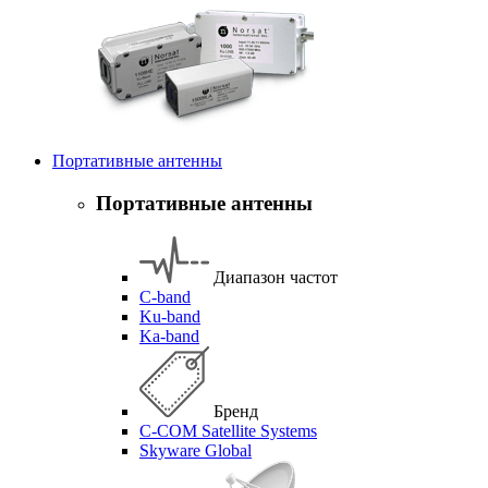
Портативные антенны
Портативные антенны
Диапазон частот
C-band
Ku-band
Ka-band
Бренд
C-COM Satellite Systems
Skyware Global