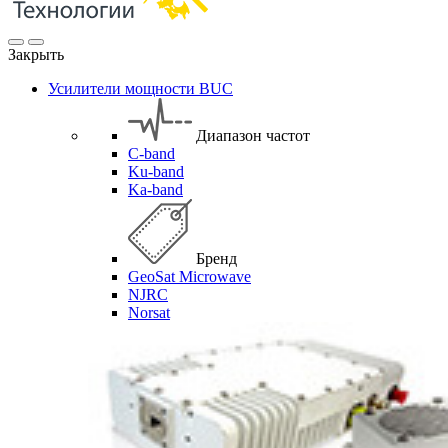
Закрыть
Усилители мощности BUC
Диапазон частот
C-band
Ku-band
Ka-band
Бренд
GeoSat Microwave
NJRC
Norsat