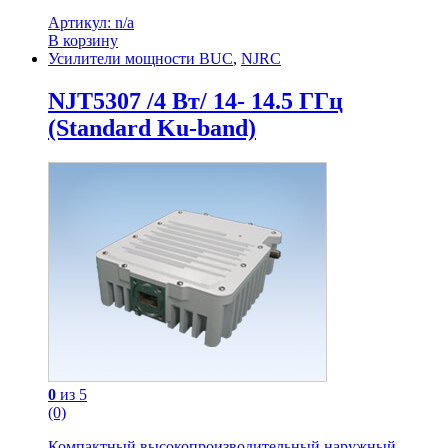
Артикул: n/a
В корзину
Усилители мощности BUC
,
NJRC
NJT5307 /4 Вт/ 14- 14.5 ГГц
(Standard Ku-band)
0
из 5
(0)
Компактный высокопроизводительный наружный