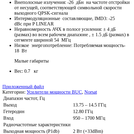
Внеполосные излучения: -26 дБн на частоте отстройки
от несущей, соответствующей символьной скорости
выходного QPSK-сигнала
Интермодуляционные составляющие, IMD3: -25
dBc при P LINEAR
Неравномерность АЧХ в полосе усиления: ± 4 дБ
(размах) во всем рабочем диапазоне , ± 1.5 дБ (размах) в
сегменте шириной 54 МГц
Низкое энергопотребление: Потребляемая мощность-
18 Вт
Малые габариты
Вес: 0.7 кг
Приложенный файл
Категории:
Усилители мощности BUC
,
Norsat
Диапазон частот, Гц
Выход
13.75 – 14.5 ГГц
Гетеродин
12.80 ГГц
Вход
950 – 1700 МГц
Радиочастотные характеристики
Выходная мощность (P1db)
2 Вт (+33dBm)