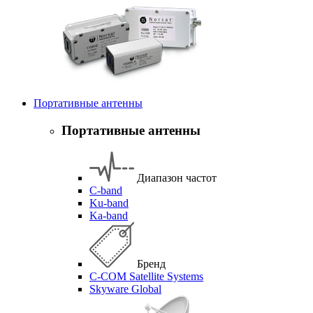
Портативные антенны
Портативные антенны
Диапазон частот
C-band
Ku-band
Ka-band
Бренд
C-COM Satellite Systems
Skyware Global