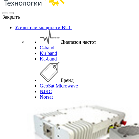
Закрыть
Усилители мощности BUC
Диапазон частот
C-band
Ku-band
Ka-band
Бренд
GeoSat Microwave
NJRC
Norsat