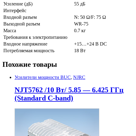
Усиление (дБ)
55 дБ
Интерфейс
Входной разъем
N: 50 Ω/F: 75 Ω
Выходной разъем
WR-75
Масса
0.7 кг
Требования к электропитанию
Входное напряжение
+15…+24 В DC
Потребляемая мощность
18 Вт
Похожие товары
Усилители мощности BUC
,
NJRC
NJT5762 /10 Вт/ 5.85 — 6.425 ГГц
(Standard C-band)