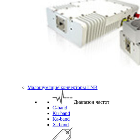
Малошумящие конверторы LNB
Диапазон частот
C-band
Ku-band
Ka-band
X- band