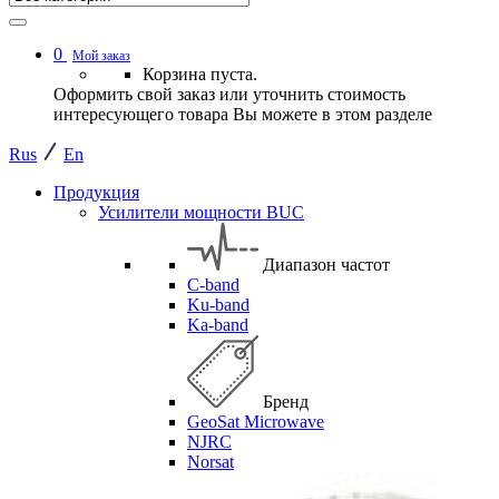
0
Мой заказ
Корзина пуста.
Оформить свой заказ или уточнить стоимость
интересующего товара Вы можете в этом разделе
Rus
En
Продукция
Усилители мощности BUC
Диапазон частот
C-band
Ku-band
Ka-band
Бренд
GeoSat Microwave
NJRC
Norsat