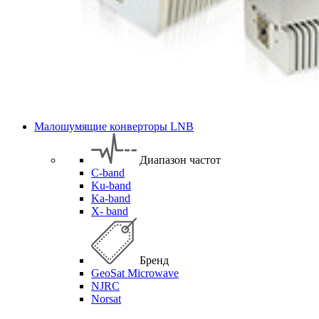
Малошумящие конверторы LNB
Диапазон частот
C-band
Ku-band
Ka-band
X- band
Бренд
GeoSat Microwave
NJRC
Norsat