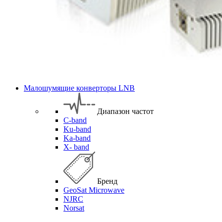
Малошумящие конверторы LNB
Диапазон частот
C-band
Ku-band
Ka-band
X- band
Бренд
GeoSat Microwave
NJRC
Norsat