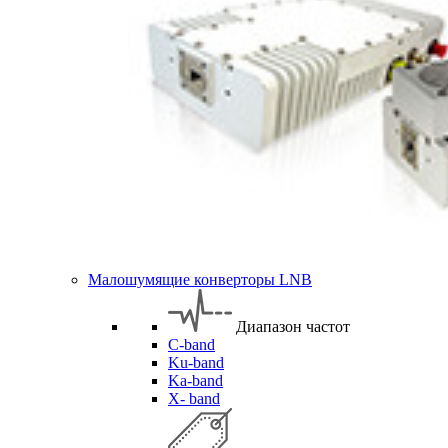
Малошумящие конверторы LNB
Диапазон частот
C-band
Ku-band
Ka-band
X- band