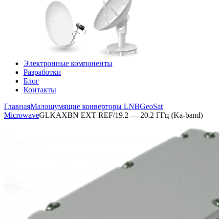
Электронные компоненты
Разработки
Блог
Контакты
Главная
Малошумящие конверторы LNB
GeoSat
Microwave
GLKAXBN EXT REF/19.2 — 20.2 ГГц (Ka-band)