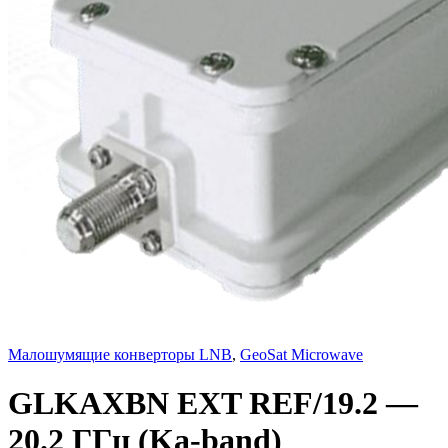
Малошумящие конверторы LNB
,
GeoSat Microwave
GLKAXBN EXT REF/19.2 —
20.2 ГГц (Ka-band)