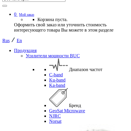
0
Мой заказ
Корзина пуста.
Оформить свой заказ или уточнить стоимость
интересующего товара Вы можете в этом разделе
Rus
En
Продукция
Усилители мощности BUC
Диапазон частот
C-band
Ku-band
Ka-band
Бренд
GeoSat Microwave
NJRC
Norsat