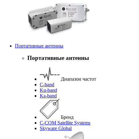
Портативные антенны
Портативные антенны
Диапазон частот
C-band
Ku-band
Ka-band
Бренд
C-COM Satellite Systems
Skyware Global