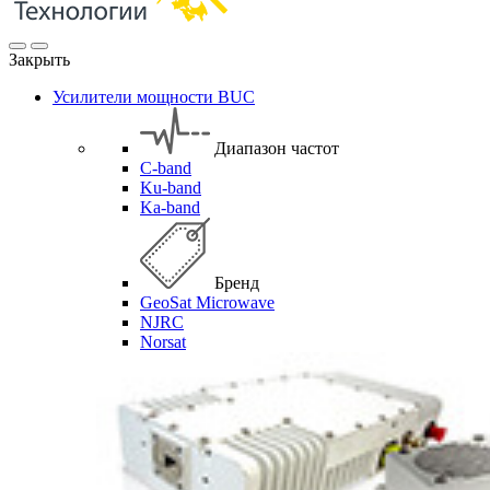
Закрыть
Усилители мощности BUC
Диапазон частот
C-band
Ku-band
Ka-band
Бренд
GeoSat Microwave
NJRC
Norsat