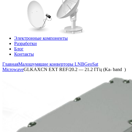
Электронные компоненты
Разработки
Блог
Контакты
Главная
Малошумящие конверторы LNB
GeoSat
Microwave
GLKAXCN EXT REF/20.2 — 21.2 ГГц (Ka- band )