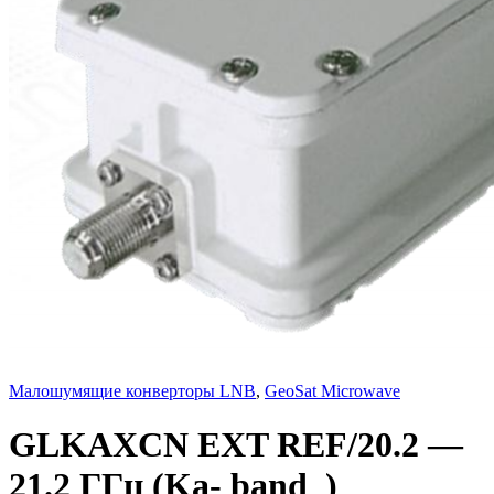
Малошумящие конверторы LNB
,
GeoSat Microwave
GLKAXCN EXT REF/20.2 —
21.2 ГГц (Ka- band )