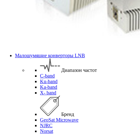
Малошумящие конверторы LNB
Диапазон частот
C-band
Ku-band
Ka-band
X- band
Бренд
GeoSat Microwave
NJRC
Norsat