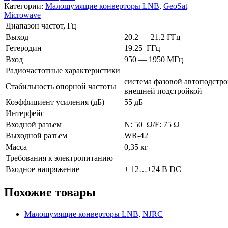
Категории:
Малошумящие конверторы LNB
,
GeoSat
Microwave
Диапазон частот, Гц
Выход
20.2 — 21.2 ГГц
Гетеродин
19.25 ГГц
Вход
950 — 1950 МГц
Радиочастотные характеристики
система фазовой автоподстро
Стабильность опорной частоты
внешней подстройкой
Коэффициент усиления (дБ)
55 дБ
Интерфейс
Входной разъем
N: 50 Ω/F: 75 Ω
Выходной разъем
WR-42
Масса
0,35 кг
Требования к электропитанию
Входное напряжение
+ 12…+24 В DC
Похожие товары
Малошумящие конверторы LNB
,
NJRC