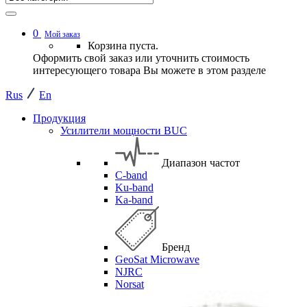
0
Мой заказ
Корзина пуста.
Оформить свой заказ или уточнить стоимость
интересующего товара Вы можете в этом разделе
Rus
En
Продукция
Усилители мощности BUC
Диапазон частот
C-band
Ku-band
Ka-band
Бренд
GeoSat Microwave
NJRC
Norsat