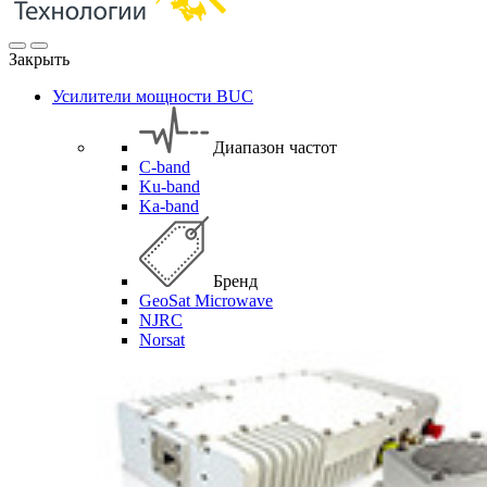
Закрыть
Усилители мощности BUC
Диапазон частот
C-band
Ku-band
Ka-band
Бренд
GeoSat Microwave
NJRC
Norsat