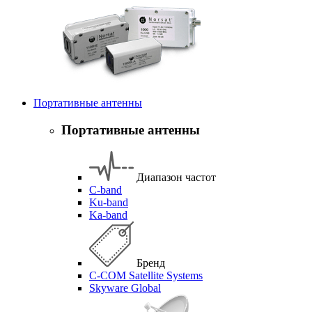
Портативные антенны
Портативные антенны
Диапазон частот
C-band
Ku-band
Ka-band
Бренд
C-COM Satellite Systems
Skyware Global