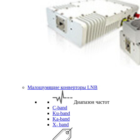
Малошумящие конверторы LNB
Диапазон частот
C-band
Ku-band
Ka-band
X- band