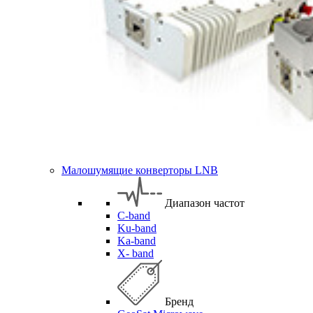
Малошумящие конверторы LNB
Диапазон частот
C-band
Ku-band
Ka-band
X- band
Бренд