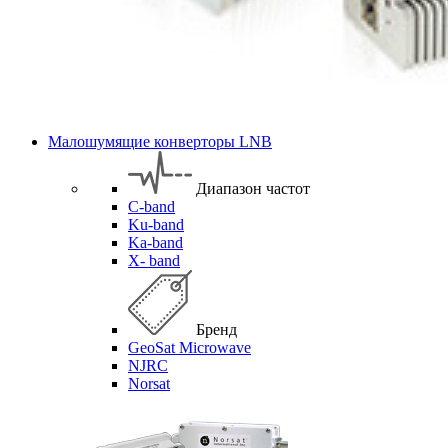
Малошумящие конверторы LNB
Диапазон частот
C-band
Ku-band
Ka-band
X- band
Бренд
GeoSat Microwave
NJRC
Norsat