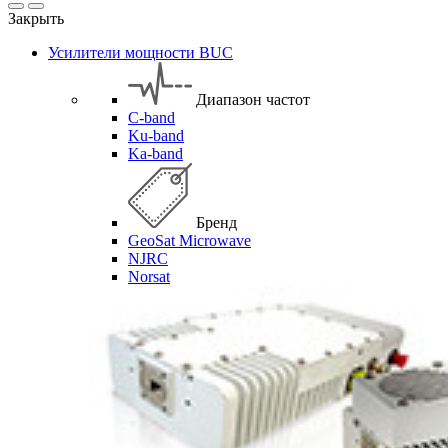
Закрыть
Усилители мощности BUC
Диапазон частот
C-band
Ku-band
Ka-band
Бренд
GeoSat Microwave
NJRC
Norsat