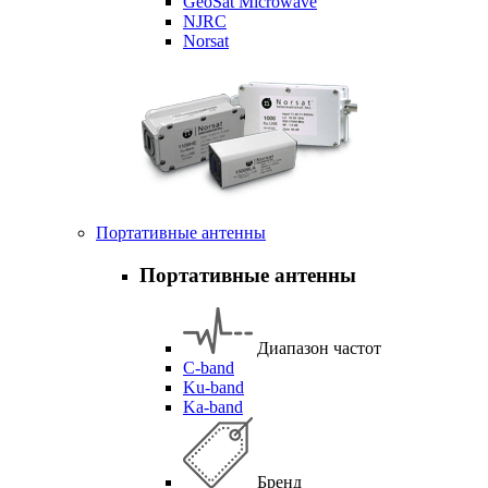
GeoSat Microwave
NJRC
Norsat
Портативные антенны
Портативные антенны
Диапазон частот
C-band
Ku-band
Ka-band
Бренд