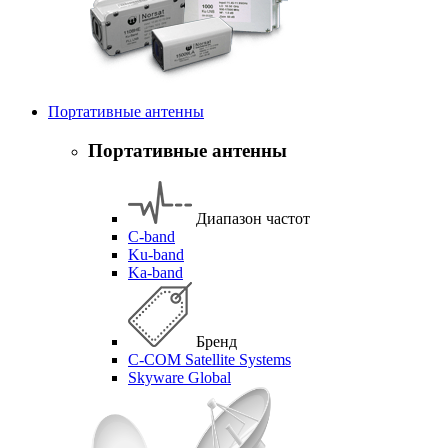
Портативные антенны
Портативные антенны
Диапазон частот
C-band
Ku-band
Ka-band
Бренд
C-COM Satellite Systems
Skyware Global