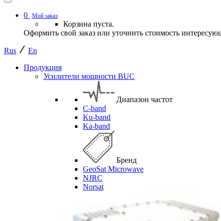
0
Мой заказ
Корзина пуста.
Оформить свой заказ или уточнить стоимость интересующ
Rus
En
Продукция
Усилители мощности BUC
Диапазон частот
C-band
Ku-band
Ka-band
Бренд
GeoSat Microwave
NJRC
Norsat